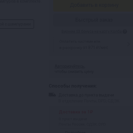
ампуров в комплекте.
Добавить в корзину
Быстрый заказ
ой с шампурами
Вернем 53 бонуса на карту Колба
Оплатить частями или
от 871 ₽/мес
в рассрочку
Авторизуйтесь
,
чтобы снизить цену
Способы получения:
Доставка до пункта выдачи
В отделение Почты, DPD, СДЭК
Доставка за 1₽
В пункт выдачи
Почты России, СДЭК, DPD
Подробнее