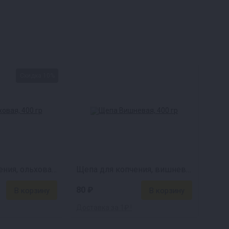
те.
В комплект входит 8 шампуров из нержавеющей с
рыбы, овощей и других продуктов. Каждый шампур и
я высота.
Развернутый мангал достигает высоты 60 с
Скидка 10%
пину. Высота рабочей ёмкости от дна до шампура имее
е мяса.
лен из холоднокатаной стали 08ПС, обеспечивающей
вляет 2 мм, но вес всего 7,7 кг, что делает его над
Щепа для копчения, ольховая, 400 г
Щепа для копчения, вишневая, 400 г
ла, несмотря на их внешний вид, успешно выдержив
80 ₽
Доставка за 1₽ !