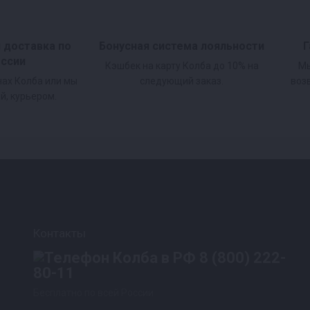
и доставка по
Бонусная система лояльности
Г
оссии
Кэшбек на карту Колба до 10% на
Мы
нах Колба или мы
следующий заказ.
воз
й, курьером.
Контакты
8 (800) 222-
80-11
Бесплатно по всей России