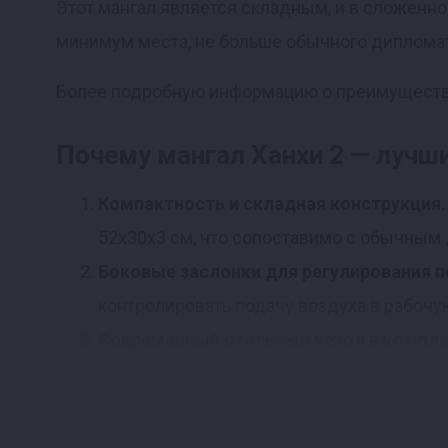
Этот мангал является складным, и в сложенн
минимум места, не больше обычного дипломат
Более подробную информацию о преимущества
Почему мангал Ханхи 2 — лучш
Компактность и складная конструкция.
52x30x3 см, что сопоставимо с обычным 
Боковые заслонки для регулирования п
контролировать подачу воздуха в рабочу
Современный стильный чехол в компле
перенос мангала и защищает его от пыли 
Удобные ручки для переноски.
Мангал им
максимально простой и удобной, особенно