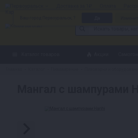
Первоуральск
Доставка за 1₽
Оплата
Расср
Ваш город Первоуральск, ?
Да
Измени
Каталог товаров
Акции
Самогон
Главная
Каталог
Пивоварение
Пивоварни и оборудован
»
»
»
Мангал с шампурами H