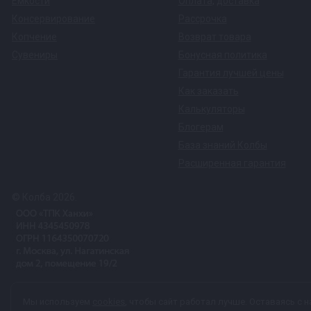
Емкости
Оплата
,
доставка
Консервирование
Рассрочка
Копчение
Возврат товара
Сувениры
Бонусная политика
Гарантия лучшей цены
Как заказать
Калькуляторы
Блогерам
База знаний Колбы
Расширенная гарантия
© Колба 2026.
Вся представленная на сайте информация, касающаяся техничес
Мы используем
cookies
, чтобы сайт работал лучше. Оставаясь с н
характер и ни при каких условиях не является публичной офер