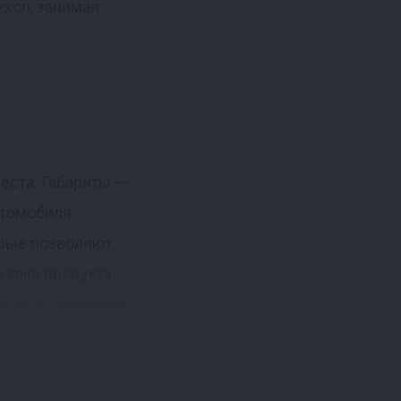
ехол, занимая
еста. Габариты —
втомобиля.
орые позволяют
жарке продукта.
оторый облегчает
ет его переноску