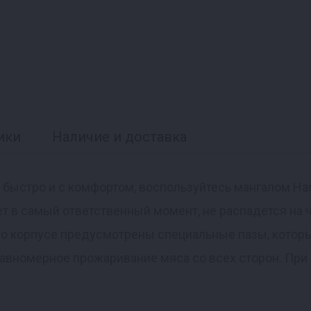
ики
Наличие и доставка
быстро и с комфортом, воспользуйтесь мангалом Hanh
т в самый ответственный момент, не распадется на ч
его корпусе предусмотрены специальные пазы, кото
вномерное прожаривание мяса со всех сторон. При 