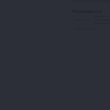
Складной мангал и 8 ш
Разновидности:
Складной
Складн
Мангал 5 в 1