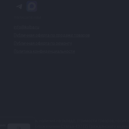
Напишите нам
info@kolba.ru
Публичная оферта по продаже товаров
Публичная оферта по ремонту
Политика конфиденциальности
ких характеристик, наличия на складе, стоимости товаров, носи
ами,
той, определяемой положениями Статьи 437 (2) Гражданского коде
Ok