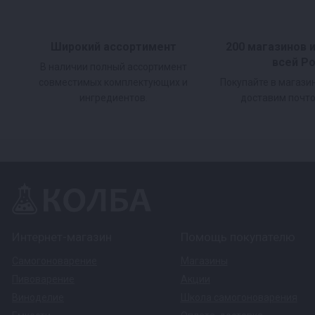
Мангал Hanhi 2 — 1 шт.
Чехол — 1 шт.
Широкий ассортимент
200 магазинов 
всей Р
В наличии полный ассортимент
Инструкция — 1 шт.
совместимых комплектующих и
Покупайте в магази
Шампуры — 8 шт.
ингредиентов.
доставим почто
Интернет-магазин
Помощь покупателю
Самогоноварение
Магазины
Пивоварение
Акции
Виноделие
Школа самогоноварения