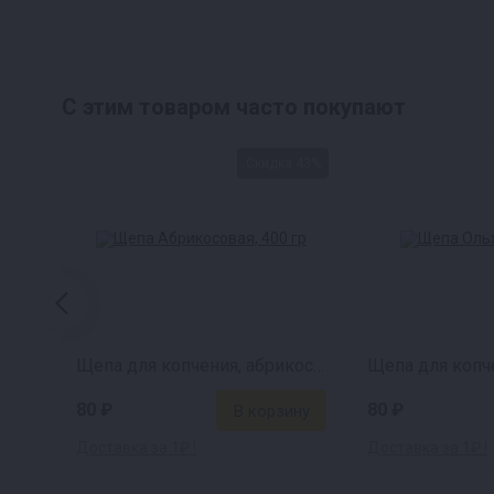
Прочные стильные шампуры в комплек
отлично подходят для жарки шашлыков, 
С этим товаром часто покупают
ручку.
Удобство использования и оптимальна
Скидка 43%
готовить, не наклоняясь и предохраняя с
обеспечивает равномерное прожаривани
Легкость и надежность.
Мангал изготов
защиту от коррозии. Толщина стенок соста
переноски.
Щепа для копчения, абрикосовая, 400 г
Устойчивые крепкие ножки.
Ножки манга
75 кг.
80 ₽
80 ₽
Доставка за 1₽ !
Доставка за 1₽ !
Комплектация