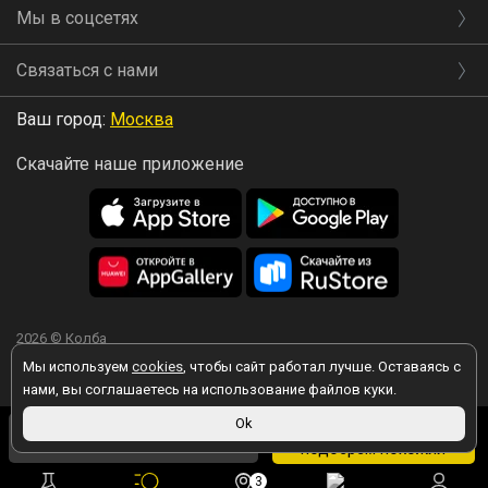
Мы в соцсетях
Связаться с нами
Ваш город:
Москва
Скачайте наше приложение
2026 © Колба
Мы используем
cookies
, чтобы сайт работал лучше. Оставаясь с
нами, вы соглашаетесь на использование файлов куки.
15 900 ₽
Ok
Вы принимаете условия политики в отношении обработки
Товара нет, но мы
персональных данных
каждый раз, когда оставляете свои данные в
15 423 ₽
в магазине
подберем похожий
любой форме обратной связи на сайте kolba.ru.
3