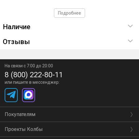
дефлегматор (высота 200мм);
Подробнее
термометр;
Наличие
трубка связи с атмосферой;
холодильник Димрота;
Отзывы
кран;
узел отбора;
На связи с 7:00 до 20:00
царга 2 дюйма (500мм)
8 (800) 222-80-11
минихолодильник.
или пишите в мессенджер:
Покупателям
Проекты Колбы