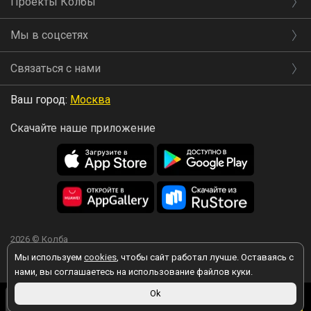
Проекты Колбы
Мы в соцсетях
Связаться с нами
Ваш город:
Москва
Скачайте наше приложение
2026 © Колба
Мы используем
cookies
, чтобы сайт работал лучше. Оставаясь с
нами, вы соглашаетесь на использование файлов куки.
12 500 ₽
Ok
Вы принимаете условия политики в отношении обработки
Товара нет, но мы
персональных данных
каждый раз, когда оставляете свои данные в
12 125 ₽
в магазине
подберем похожий
любой форме обратной связи на сайте kolba.ru.