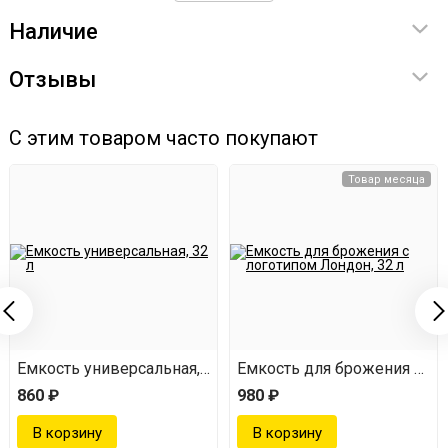
спиртовые дрожжи, накрываем ёмкость крышкой с
Наличие
гидрозатвором.
Отзывы
С этим товаром часто покупают
Товар месяца
Емкость универсальная, 32 л
Емкость для брожения с ло
860 ₽
980 ₽