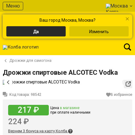
Меню
Москва
Ваш город Москва, Москва?
Да
Изменить
Дрожжи для самогона
Дрожжи спиртовые ALCOTEC Vodka
Код товара:
98542
В избранное
217 ₽
Цена
в магазине
при оплате наличными
224 ₽
Вернем 3 бонуса на карту Колба