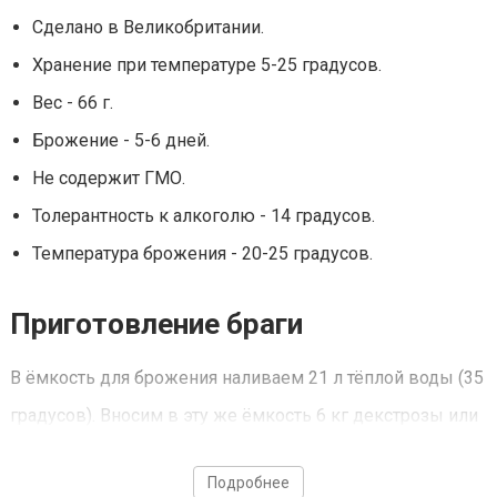
Сделано в Великобритании.
Хранение при температуре 5-25 градусов.
Вес - 66 г.
Брожение - 5-6 дней.
Не содержит ГМО.
Толерантность к алкоголю - 14 градусов.
Температура брожения - 20-25 градусов.
Приготовление браги
В ёмкость для брожения наливаем 21 л тёплой воды (35
градусов). Вносим в эту же ёмкость 6 кг декстрозы или
сахара, тщательно перемешиваем. Подливаем ещё
Подробнее
воды, чтобы общий объём достиг 25 л. Вносим