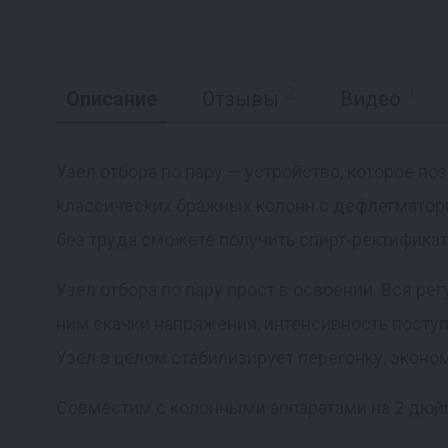
2
1
Описание
Отзывы
Видео
Узел отбора по пару — устройство, которое по
классических бражных колонн с дефлегматорн
Реклама
без труда сможете получить спирт-ректификат 
Узел отбора по пару прост в освоении. Вся р
ним скачки напряжения, интенсивность поступ
Узел в целом стабилизирует перегонку, эконо
Совместим с колонными аппаратами на 2 дюй