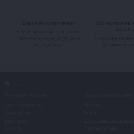
Узел отбора по пару - 1 шт
Кламповый хомут 2 дюйма - 2 шт.
Широкий ассортимент
200 магазинов 
Уплотнение для клампа 2 дюйма - 2 шт.
всей Р
В наличии полный ассортимент
Воронка сливная - 1 шт
совместимых комплектующих и
Покупайте в магази
ингредиентов.
доставим почто
Переходник Вейн 5 - 1 шт.
Кран шаровый - 1 шт.
Шланг силиконовый - 1 шт.
Контр-гайка 1/2 латунная - 1 шт.
Интернет-магазин
Помощь покупателю
Самогоноварение
Магазины
Пивоварение
Акции
Виноделие
Школа самогоноварения
Емкости
Оплата
,
доставка