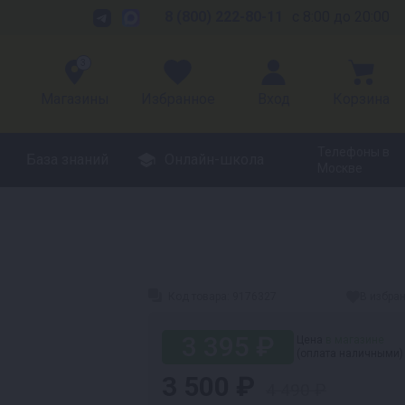
8 (800) 222-80-11
с 8:00 до 20:00
3
Магазины
Избранное
Вход
Корзина
Телефоны в
База знаний
Онлайн-школа
Москве
Код товара:
9176327
В избра
3 395 ₽
Цена
в магазине
(оплата наличными)
3 500 ₽
4 490 ₽