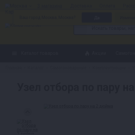
Москва
3 магазина
Доставка
Оплата
Расс
Ваш город Москва, Москва?
Да
Измени
Каталог товаров
Акции
Самогон
Главная
Каталог
Самогоноварение
Комплектующие
У
»
»
»
»
Узел отбора по пару н