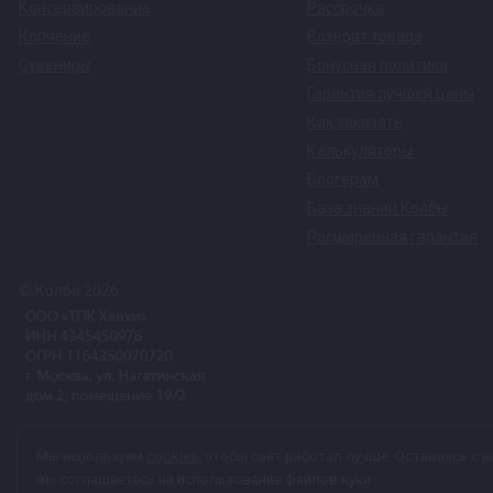
Консервирование
Рассрочка
Копчение
Возврат товара
Сувениры
Бонусная политика
Гарантия лучшей цены
Как заказать
Калькуляторы
Блогерам
База знаний Колбы
Расширенная гарантия
© Колба 2026.
Вся представленная на сайте информация, касающаяся техничес
Мы используем
cookies
, чтобы сайт работал лучше. Оставаясь с н
характер и ни при каких условиях не является публичной офер
вы соглашаетесь на использование файлов куки.
персональных данных
каждый раз, когда оставляете свои данные