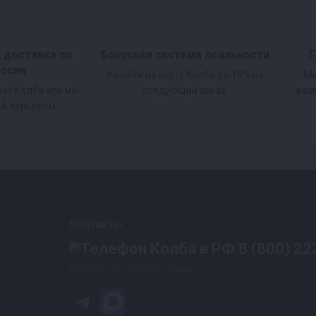
и доставка по
Бонусная система лояльности
Г
оссии
Кэшбек на карту Колба до 10% на
Мы
нах Колба или мы
следующий заказ.
воз
й, курьером.
Контакты
8 (800) 22
Бесплатно по всей России