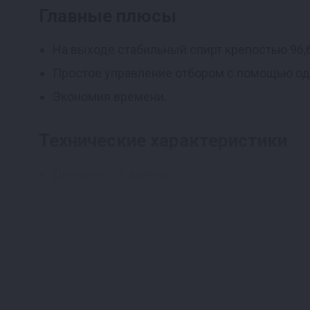
Главные плюсы
На выходе стабильный спирт крепостью 96,6
Простое управление отбором с помощью одн
Экономия времени.
Технические характеристики
Диаметр – 2 дюйма
Длина узла отбора – 22,5 см
Диаметр выходящего отверстия под кран – 
Диаметр штуцеров охлаждения – 6 мм
Комплектация