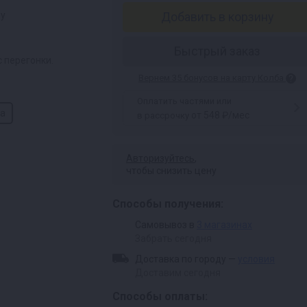
ру
Добавить в корзину
Быстрый заказ
 перегонки.
Вернем 35 бонусов на карту Колба
Оплатить частями или
а
от 548 ₽/мес
в рассрочку
Авторизуйтесь
,
чтобы снизить цену
Способы получения:
Самовывоз в
3 магазинах
Забрать сегодня
Доставка по городу —
условия
Доставим сегодня
Способы оплаты: