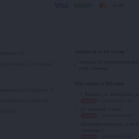
4
Акции на этот товар
тличие от
зультаты . С ним вы
Магазины в Москве
равильную позицию. С
г. Видное, ул. Заводская, д
лучаемого напитка.
— откроется в сб
закрыто
ул. Грина 26, 1 этаж
ьтатов.
— откроется в сб
закрыто
Щёлковское шоссе, дом 3,
строение 1
— откроется в сб
закрыто