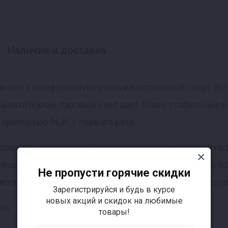
Наличие и доставка
зволит с комфортом получать качественный спирт. В о
ым отбором, паровый узел дает более стабильные ре
крепостью 96,6° с первого раза.
егулировка ограничивается поворачиванием крана в п
ающего охлаждения теперь не влияет на качество по
Не пропусти горячие скидки
мит ваше время и позволяет достигнуть лучших резул
Зарегистрируйся и будь в курсе
новых акций и скидок на любимые
ма.
товары!