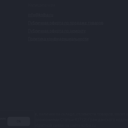
Напишите нам
info@kolba.ru
Публичная оферта по продаже товаров
Публичная оферта по ремонту
Политика конфиденциальности
ких характеристик, наличия на складе, стоимости товаров, носи
ами,
той, определяемой положениями Статьи 437 (2) Гражданского коде
Ok
 в любой форме обратной связи на сайте kolba.ru.