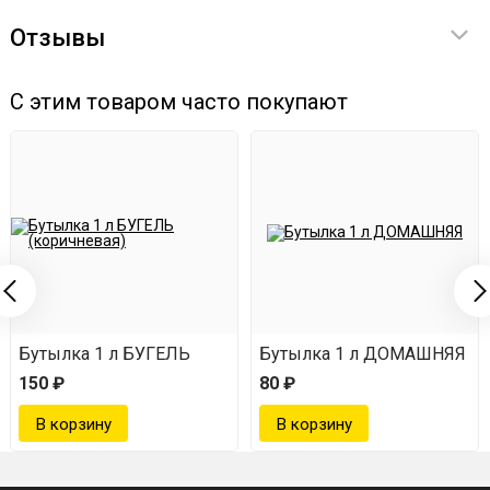
водку крепостью 40-45 градусов, а затем
Отзывы
тщательно перемешать (3 мл на 1 литр самогона).
Настаивать 3-5 дней в темном месте при
С этим товаром часто покупают
комнатной температуре.
Бутылка 1 л БУГЕЛЬ
Бутылка 1 л ДОМАШНЯЯ
150 ₽
80 ₽