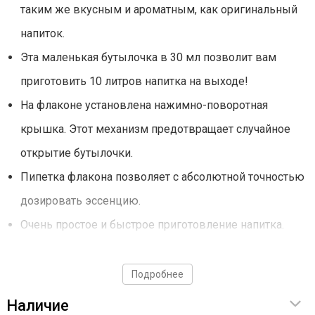
таким же вкусным и ароматным, как оригинальный
напиток.
Эта маленькая бутылочка в 30 мл позволит вам
приготовить 10 литров напитка на выходе!
На флаконе установлена нажимно-поворотная
крышка. Этот механизм предотвращает случайное
открытие бутылочки.
Пипетка флакона позволяет с абсолютной точностью
дозировать эссенцию.
Очень простое и быстрое приготовление напитка.
Способ применения
Подробнее
Наличие
Содержимое флакона добавить в самогон или