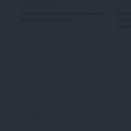
Про самогоноварение
Про с
Как приготовить яблочный самогон
Само
в домашних условиях?
услов
мног
61361
603