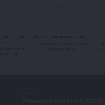
и доставка по
Бонусная система лояльности
Г
оссии
Кэшбек на карту Колба до 10% на
Мы
нах Колба или мы
следующий заказ.
воз
й, курьером.
Контакты
8 (800) 22