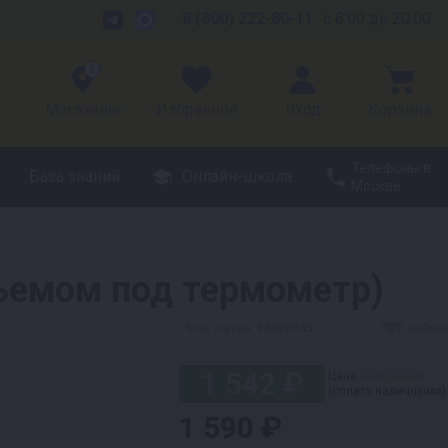
8 (800) 222-80-11
с 8:00 до 20:00
3
Магазины
Избранное
Вход
Корзина
Телефоны в
База знаний
Онлайн-школа
Москве
зъемом под термометр)
Код товара:
94026045
В избра
1 542 ₽
Цена
в магазине
(оплата наличными)
1 590 ₽