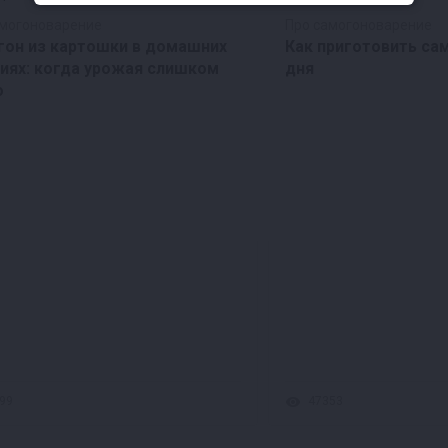
амогоноварение
Про самогоноварение
гон из картошки в домашних
Как приготовить са
иях: когда урожая слишком
дня
о
99
47353