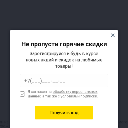
Не пропусти горячие скидки
Подробнее
Зарегистрируйся и будь в курсе
новых акций и скидок на любимые
товары!
Я согласен на
обработку персональных
данных
, а так же с условиями подписки.