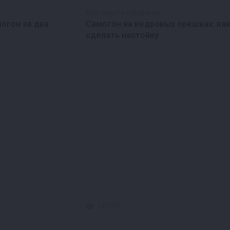
Про самогоноварение
могон за два
Самогон на кедровых орешках: ка
сделать настойку
167193