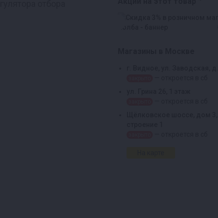
Акции на этот товар
гулятора отбора
Магазины в Москве
г. Видное, ул. Заводская, д
— откроется в сб
закрыто
ул. Грина 26, 1 этаж
— откроется в сб
закрыто
Щёлковское шоссе, дом 3,
строение 1
— откроется в сб
закрыто
На карте