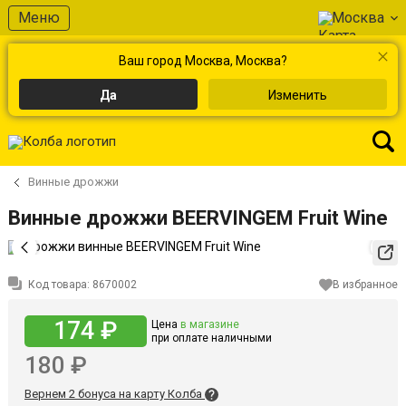
Меню
Москва
Ваш город Москва, Москва?
Да
Изменить
Винные дрожжи
Винные дрожжи BEERVINGEM Fruit Wine
Код товара:
8670002
В избранное
174 ₽
Цена
в магазине
при оплате наличными
180 ₽
Вернем 2 бонуса на карту Колба